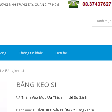
HƯỜNG BÌNH TRƯNG TÂY, QUẬN 2, TP HCM
NG TY TNHH THƯƠNG MẠ
i luôn mang đến sự hài lòng cho khách hàng
Y HOÀNG
hàng
Thông tin khác
Liên hệ
i
> Băng keo si
BĂNG KEO SI
Thêm Vào Mục Ưa Thích
So Sánh
Danh mục:
H. BĂNG KEO VĂN PHÒNG
,
2. Băng keo si