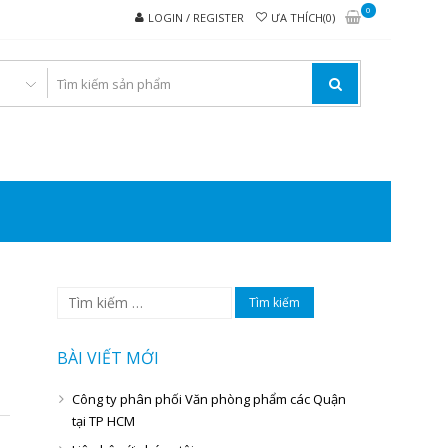
0
LOGIN / REGISTER
ƯA THÍCH(0)
I VĂN PHÒNG PHẨM
Tìm
kiếm
cho:
BÀI VIẾT MỚI
Công ty phân phối Văn phòng phẩm các Quận
tại TP HCM