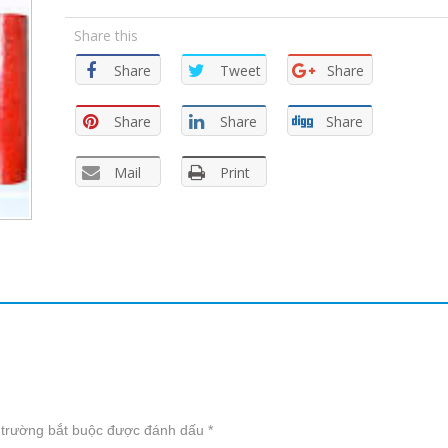
Share this
Share
Tweet
Share
Share
Share
Share
Mail
Print
 trường bắt buộc được đánh dấu
*