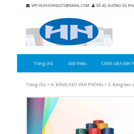
Skip
Skip
VPP.HUYHOANG272@GMAIL.COM
SỐ 43, ĐƯỜNG 30, P
to
to
navigation
content
CÔ
Chúng tô
HU
Trang chủ
Giới thiệu
Chính sách bán 
Trang chủ
>
H. BĂNG KEO VĂN PHÒNG
>
2. Băng keo s