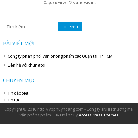
QUICK VIEW
ADD TO WISHLIST
Tìm
kiếm
cho:
BÀI VIẾT MỚI
Công ty phân phối Văn phòng phẩm các Quận tại TP HCM
Liên hệ với chúng tôi
CHUYÊN MỤC
Tin đặc biệt
Tin tức
Copyright © 2016 http://vpphuyhoang.com - Công ty TNHH thương mại
Văn phòng phẩm Huy Hoàng By
AccessPress Themes