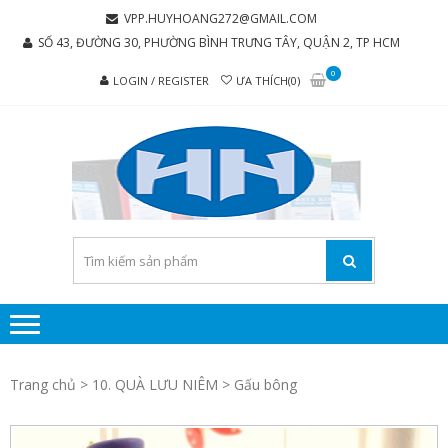
Skip
Skip
VPP.HUYHOANG272@GMAIL.COM
to
to
SỐ 43, ĐƯỜNG 30, PHƯỜNG BÌNH TRƯNG TÂY, QUẬN 2, TP HCM
navigation
content
0
LOGIN / REGISTER
ƯA THÍCH(0)
C
Chúng tôi
luôn mang
TY 
đến sự hài
TH
lòng cho
MẠI
khách
hàng
PH
P
H
Trang chủ
>
10. QUÀ LƯU NIÊM
> Gấu bông
HO