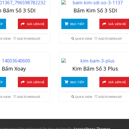
m Bấm Số 3 SDI
Bấm Kim Số 3 SDI
ẾP
GIÁ: LIÊN HỆ
ĐỌC TIẾP
GIÁ: LIÊN HỆ
CK VIEW
ADD TO WISHLIST
QUICK VIEW
ADD TO WISHLIST
Bấm Xoay
Kim Bấm Số 3 Plus
ẾP
GIÁ: LIÊN HỆ
ĐỌC TIẾP
GIÁ: LIÊN HỆ
CK VIEW
ADD TO WISHLIST
QUICK VIEW
ADD TO WISHLIST
 thương mại Văn phòng phẩm Huy Hoàng By
AccessPress Themes