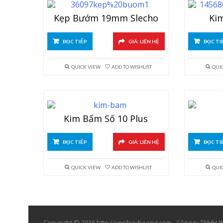
Kẹp Bướm 19mm Slecho
Ki
ĐỌC TIẾP
GIÁ: LIÊN HỆ
ĐỌC TI
QUICK VIEW
ADD TO WISHLIST
QUI
Kim Bấm Số 10 Plus
ĐỌC TIẾP
GIÁ: LIÊN HỆ
ĐỌC TI
QUICK VIEW
ADD TO WISHLIST
QUI
Copyright © 2016 http://vpphuyhoang.com - Công ty TNHH