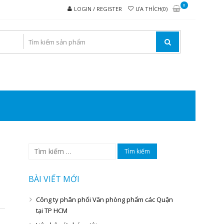
0
LOGIN / REGISTER
ƯA THÍCH(0)
I VĂN PHÒNG PHẨM
Tìm
kiếm
cho:
BÀI VIẾT MỚI
Công ty phân phối Văn phòng phẩm các Quận
tại TP HCM