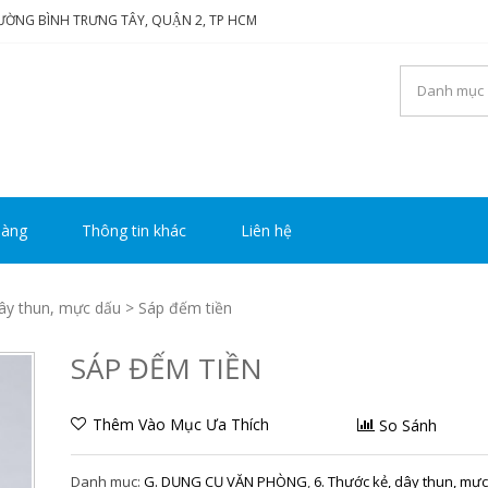
HƯỜNG BÌNH TRƯNG TÂY, QUẬN 2, TP HCM
NG TY TNHH THƯƠNG MẠ
i luôn mang đến sự hài lòng cho khách hàng
Y HOÀNG
hàng
Thông tin khác
Liên hệ
dây thun, mực dấu
> Sáp đếm tiền
SÁP ĐẾM TIỀN
Thêm Vào Mục Ưa Thích
So Sánh
Danh mục:
G. DỤNG CỤ VĂN PHÒNG
,
6. Thước kẻ, dây thun, mực