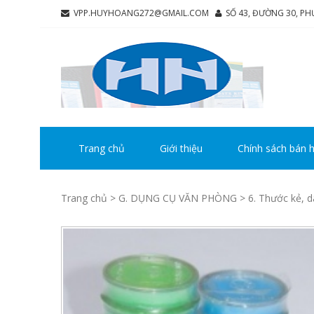
Skip
Skip
VPP.HUYHOANG272@GMAIL.COM
SỐ 43, ĐƯỜNG 30, P
to
to
navigation
content
CÔ
Chúng tô
HU
Trang chủ
Giới thiệu
Chính sách bán 
Trang chủ
>
G. DỤNG CỤ VĂN PHÒNG
>
6. Thước kẻ, 