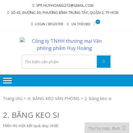
Skip
Skip
VPP.HUYHOANG272@GMAIL.COM
to
to
SỐ 43, ĐƯỜNG 30, PHƯỜNG BÌNH TRƯNG TÂY, QUẬN 2, TP HCM
navigation
content
0
LOGIN / REGISTER
ƯA THÍCH(0)
C
Chúng tôi
luôn mang
TY
đến sự hài
TH
lòng cho
MẠ
khách
hàng
P
P
Trang chủ
>
H. BĂNG KEO VĂN PHÒNG
> 2. Băng keo si
H
2. BĂNG KEO SI
Hiển thị một kết quả duy nhất