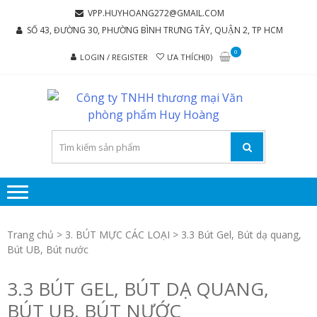
Skip
Skip
VPP.HUYHOANG272@GMAIL.COM
to
to
SỐ 43, ĐƯỜNG 30, PHƯỜNG BÌNH TRƯNG TÂY, QUẬN 2, TP HCM
navigation
content
0
LOGIN / REGISTER
ƯA THÍCH(0)
C
Chúng tôi
luôn mang
TY
đến sự hài
TH
lòng cho
MẠ
khách
hàng
P
P
Trang chủ
>
3. BÚT MỰC CÁC LOẠI
> 3.3 Bút Gel, Bút dạ quang,
Bút UB, Bút nước
H
3.3 BÚT GEL, BÚT DẠ QUANG,
BÚT UB, BÚT NƯỚC