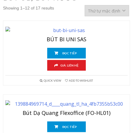
Showing 1–12 of 17 results
BÚT BI UNI SAS
ĐỌC TIẾP
GIÁ: LIÊN HỆ
QUICK VIEW
ADD TO WISHLIST
Bút Dạ Quang Flexoffice (FO-HL01)
ĐỌC TIẾP