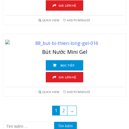
GIÁ: LIÊN HỆ
QUICK VIEW
ADD TO WISHLIST
Bút Nước Mini Gel
ĐỌC TIẾP
GIÁ: LIÊN HỆ
QUICK VIEW
ADD TO WISHLIST
1
2
→
Tìm