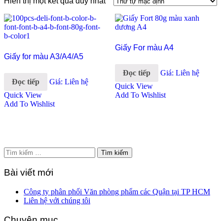
Hiển thị một kết quả duy nhất
Giấy For màu A4
Giấy for màu A3/A4/A5
Đọc tiếp
Giá: Liên hệ
Đọc tiếp
Giá: Liên hệ
Quick View
Quick View
Add To Wishlist
Add To Wishlist
Tìm
kiếm
cho:
Bài viết mới
Công ty phân phối Văn phòng phẩm các Quận tại TP HCM
Liên hệ với chúng tôi
Chuyên mục