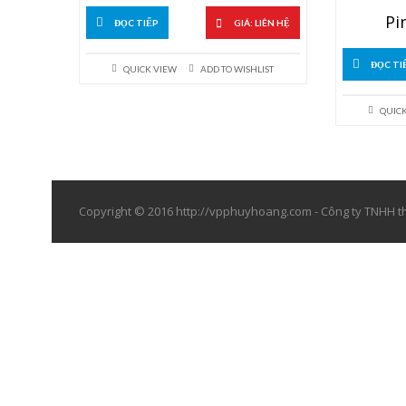
Pi
ĐỌC TIẾP
GIÁ: LIÊN HỆ
ĐỌC TI
QUICK VIEW
ADD TO WISHLIST
QUIC
Copyright © 2016 http://vpphuyhoang.com - Công ty TNHH