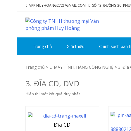
Skip
Skip
VPP.HUYHOANG272@GMAIL.COM
SỐ 43, ĐƯỜNG 30, PH
to
to
navigation
content
CÔ
Chúng 
H
Trang chủ
Giới thiệu
Chính sách bán 
Trang chủ
>
L. MÁY TÍNH, HÀNG CÔNG NGHỆ
> 3. Đĩa
3. ĐĨA CD, DVD
Hiển thị một kết quả duy nhất
Đĩa CD