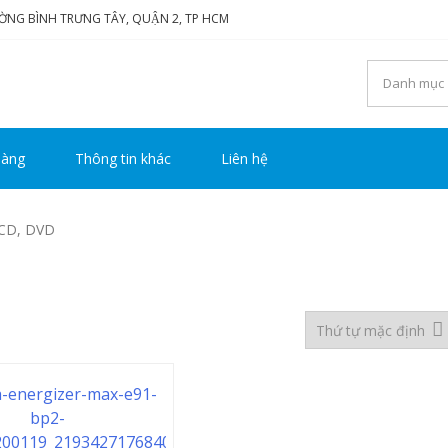
ƯỜNG BÌNH TRƯNG TÂY, QUẬN 2, TP HCM
NG TY TNHH THƯƠNG M
tôi luôn mang đến sự hài lòng cho khách hàng
UY HOÀNG
hàng
Thông tin khác
Liên hệ
 CD, DVD