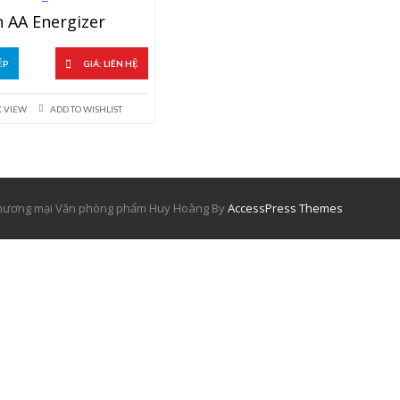
n AA Energizer
ẾP
GIÁ: LIÊN HỆ
K VIEW
ADD TO WISHLIST
 thương mại Văn phòng phẩm Huy Hoàng By
AccessPress Themes