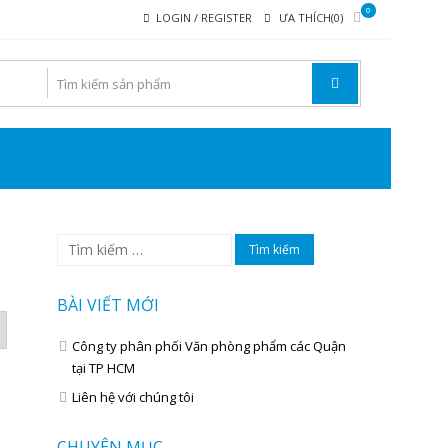
0
LOGIN / REGISTER
ƯA THÍCH(0)
ẠI VĂN PHÒNG PHẨM
Tìm
kiếm
cho:
BÀI VIẾT MỚI
Công ty phân phối Văn phòng phẩm các Quận
tại TP HCM
Liên hệ với chúng tôi
CHUYÊN MỤC