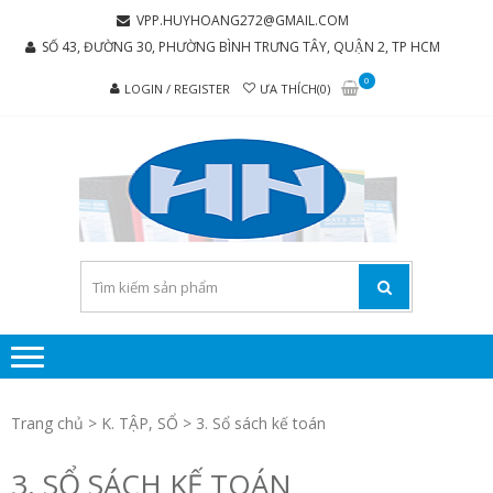
Skip
Skip
VPP.HUYHOANG272@GMAIL.COM
to
to
SỐ 43, ĐƯỜNG 30, PHƯỜNG BÌNH TRƯNG TÂY, QUẬN 2, TP HCM
navigation
content
0
LOGIN / REGISTER
ƯA THÍCH(0)
C
Chúng tôi
luôn mang
TY 
đến sự hài
TH
lòng cho
MẠI
khách
hàng
PH
P
H
Trang chủ
>
K. TẬP, SỔ
> 3. Sổ sách kế toán
HO
3. SỔ SÁCH KẾ TOÁN