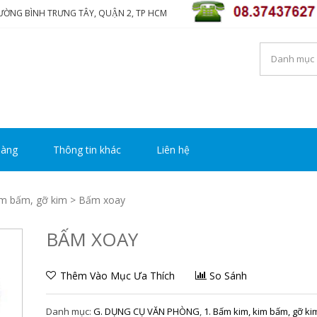
HƯỜNG BÌNH TRƯNG TÂY, QUẬN 2, TP HCM
NG TY TNHH THƯƠNG MẠ
i luôn mang đến sự hài lòng cho khách hàng
Y HOÀNG
hàng
Thông tin khác
Liên hệ
im bấm, gỡ kim
> Bấm xoay
BẤM XOAY
Thêm Vào Mục Ưa Thích
So Sánh
Danh mục:
G. DỤNG CỤ VĂN PHÒNG
,
1. Bấm kim, kim bấm, gỡ ki