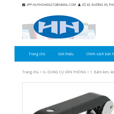
Skip
Skip
VPP.HUYHOANG272@GMAIL.COM
SỐ 43, ĐƯỜNG 30, P
to
to
navigation
content
CÔ
Chúng tô
HU
Trang chủ
Giới thiệu
Chính sách bán 
Trang chủ
>
G. DỤNG CỤ VĂN PHÒNG
>
1. Bấm kim, k