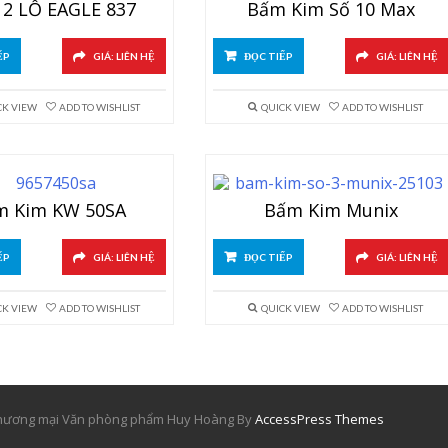
2 LỖ EAGLE 837
Bấm Kim Số 10 Max
ẾP
GIÁ: LIÊN HỆ
ĐỌC TIẾP
GIÁ: LIÊN HỆ
CK VIEW
ADD TO WISHLIST
QUICK VIEW
ADD TO WISHLIST
m Kim KW 50SA
Bấm Kim Munix
ẾP
GIÁ: LIÊN HỆ
ĐỌC TIẾP
GIÁ: LIÊN HỆ
CK VIEW
ADD TO WISHLIST
QUICK VIEW
ADD TO WISHLIST
 thương mại Văn phòng phẩm Huy Hoàng By
AccessPress Themes