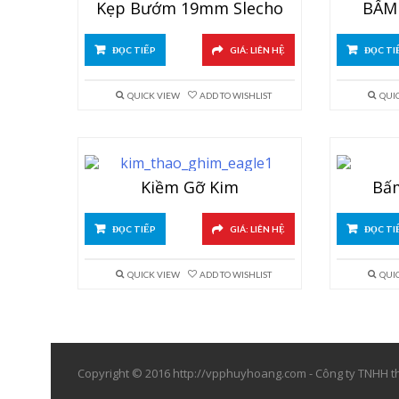
Kẹp Bướm 19mm Slecho
BẤM 
ĐỌC TIẾP
GIÁ: LIÊN HỆ
ĐỌC TI
QUICK VIEW
ADD TO WISHLIST
QUI
Kiềm Gỡ Kim
Bấ
ĐỌC TIẾP
GIÁ: LIÊN HỆ
ĐỌC TI
QUICK VIEW
ADD TO WISHLIST
QUI
Copyright © 2016 http://vpphuyhoang.com - Công ty TNHH