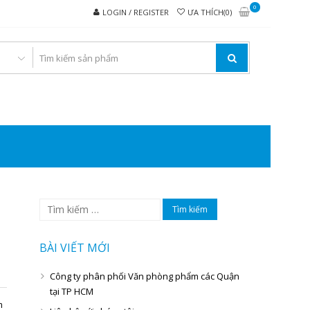
0
LOGIN / REGISTER
ƯA THÍCH(0)
I VĂN PHÒNG PHẨM
Tìm
kiếm
cho:
BÀI VIẾT MỚI
Công ty phân phối Văn phòng phẩm các Quận
tại TP HCM
m