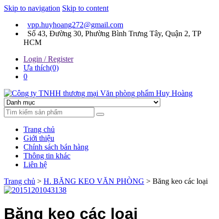
Skip to navigation
Skip to content
vpp.huyhoang272@gmail.com
Số 43, Đường 30, Phường Bình Trưng Tây, Quận 2, TP
HCM
Login / Register
Ưa thích(0)
0
Chúng tôi luôn mang đến sự hài lòng cho khách hàng
Công ty TNHH thương mại
Trang chủ
Văn phòng phẩm Huy
Giới thiệu
Chính sách bán hàng
Hoàng
Thông tin khác
Liên hệ
Trang chủ
>
H. BĂNG KEO VĂN PHÒNG
> Băng keo các loại
Băng keo các loại