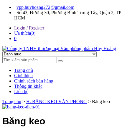
Skip
Skip
vpp.huyhoang272@gmail.com
to
to
Số 43, Đường 30, Phường Bình Trưng Tây, Quận 2, TP
navigation
content
HCM
Login / Register
Ưa thích(0)
0
Chúng tôi luôn mang đến sự hài lòng cho khách hàng
Công ty TNHH thương mại
Trang chủ
Văn phòng phẩm Huy
Giới thiệu
Chính sách bán hàng
Hoàng
Thông tin khác
Liên hệ
Trang chủ
>
H. BĂNG KEO VĂN PHÒNG
> Băng keo
Băng keo