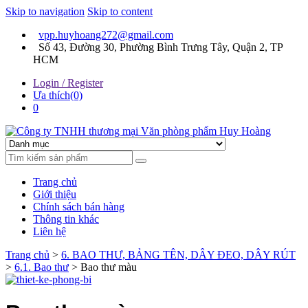
Skip to navigation
Skip to content
vpp.huyhoang272@gmail.com
Số 43, Đường 30, Phường Bình Trưng Tây, Quận 2, TP
HCM
Login / Register
Ưa thích(0)
0
Chúng tôi luôn mang đến sự hài lòng cho khách hàng
Công ty TNHH thương mại
Trang chủ
Văn phòng phẩm Huy
Giới thiệu
Chính sách bán hàng
Hoàng
Thông tin khác
Liên hệ
Trang chủ
>
6. BAO THƯ, BẢNG TÊN, DÂY ĐEO, DÂY RÚT
>
6.1. Bao thư
> Bao thư màu