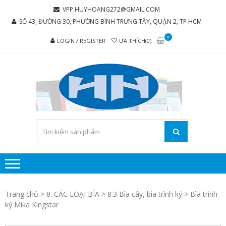
Skip
Skip
VPP.HUYHOANG272@GMAIL.COM
to
to
SỐ 43, ĐƯỜNG 30, PHƯỜNG BÌNH TRƯNG TÂY, QUẬN 2, TP HCM
navigation
content
0
LOGIN / REGISTER
ƯA THÍCH(0)
C
Chúng tôi
luôn mang
TY 
đến sự hài
TH
lòng cho
MẠI
khách
hàng
PH
P
H
Trang chủ
>
8. CÁC LOẠI BÌA
>
8.3 Bìa cây, bìa trình ký
> Bìa trình
HO
ký Mika Kingstar