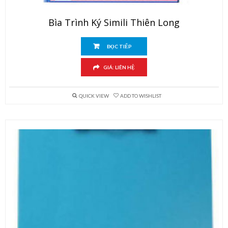
Bìa Trình Ký Simili Thiên Long
ĐỌC TIẾP
GIÁ: LIÊN HỆ
QUICK VIEW
ADD TO WISHLIST