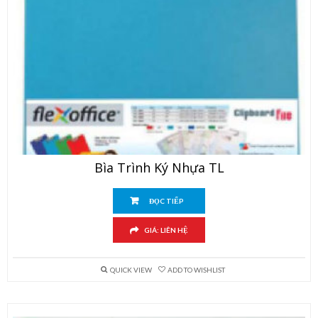
Bìa Trình Ký Nhựa TL
ĐỌC TIẾP
GIÁ: LIÊN HỆ
QUICK VIEW
ADD TO WISHLIST