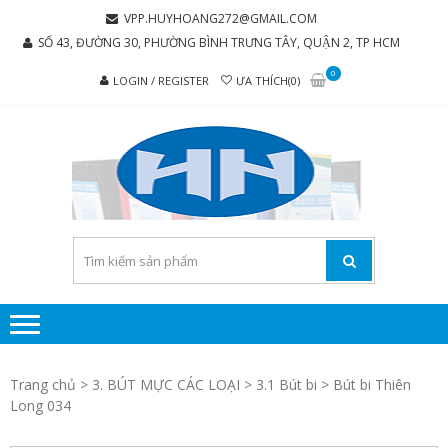
Skip
Skip
VPP.HUYHOANG272@GMAIL.COM
to
to
SỐ 43, ĐƯỜNG 30, PHƯỜNG BÌNH TRƯNG TÂY, QUẬN 2, TP HCM
navigation
content
0
LOGIN / REGISTER
ƯA THÍCH(0)
C
Chúng tôi
luôn mang
TY 
đến sự hài
TH
lòng cho
MẠI
khách
hàng
PH
P
H
Trang chủ
>
3. BÚT MỰC CÁC LOẠI
>
3.1 Bút bi
> Bút bi Thiên
HO
Long 034