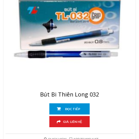
Bút Bi Thiên Long 032
ĐỌC TIẾP
GIÁ: LIÊN HỆ
QUICK VIEW
ADD TO WISHLIST