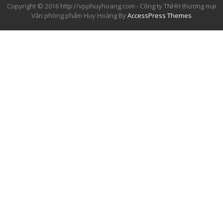
Copyright © 2016 http://vpphuyhoang.com - Công ty TNHH thương mại
Văn phòng phẩm Huy Hoàng By
AccessPress Themes