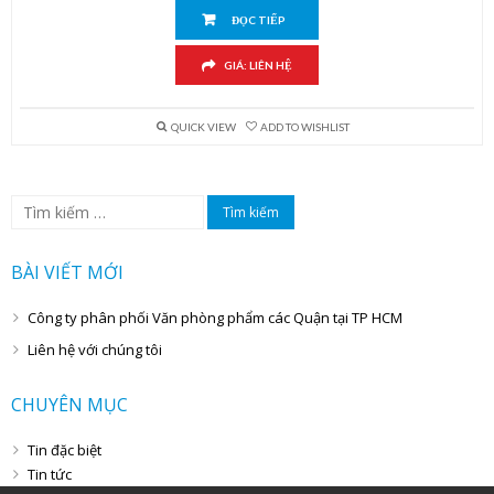
ĐỌC TIẾP
GIÁ: LIÊN HỆ
QUICK VIEW
ADD TO WISHLIST
Tìm
kiếm
cho:
BÀI VIẾT MỚI
Công ty phân phối Văn phòng phẩm các Quận tại TP HCM
Liên hệ với chúng tôi
CHUYÊN MỤC
Tin đặc biệt
Tin tức