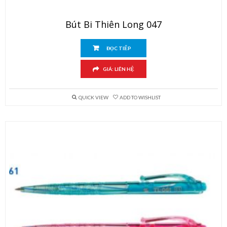
Bút Bi Thiên Long 047
ĐỌC TIẾP
GIÁ: LIÊN HỆ
QUICK VIEW
ADD TO WISHLIST