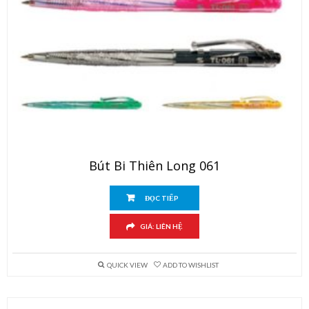
Bút Bi Thiên Long 061
ĐỌC TIẾP
GIÁ: LIÊN HỆ
QUICK VIEW
ADD TO WISHLIST