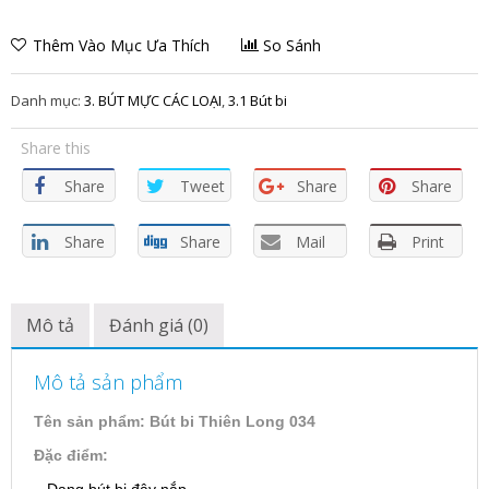
Thêm Vào Mục Ưa Thích
So Sánh
Danh mục:
3. BÚT MỰC CÁC LOẠI
,
3.1 Bút bi
Share this
Share
Tweet
Share
Share
Share
Share
Mail
Print
Mô tả
Đánh giá (0)
Mô tả sản phẩm
Tên sản phẩm: Bút bi Thiên Long 034
Đặc điểm:
– Dạng bút bi đậy nắp.