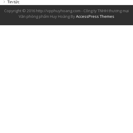
Tin tức
Copyright © 2016 http://vpphuyhoang.com - Công ty TNHH thương mại
Văn phòng phẩm Huy Hoàng By
AccessPress Themes