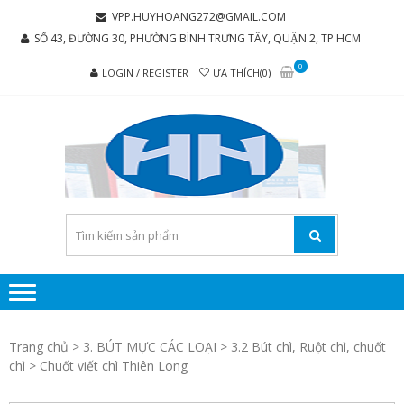
Skip
Skip
VPP.HUYHOANG272@GMAIL.COM
to
to
SỐ 43, ĐƯỜNG 30, PHƯỜNG BÌNH TRƯNG TÂY, QUẬN 2, TP HCM
navigation
content
0
LOGIN / REGISTER
ƯA THÍCH(0)
C
Chúng tôi
luôn mang
TY 
đến sự hài
TH
lòng cho
MẠI
khách
hàng
PH
P
H
Trang chủ
>
3. BÚT MỰC CÁC LOẠI
>
3.2 Bút chì, Ruột chì, chuốt
HO
chì
> Chuốt viết chì Thiên Long