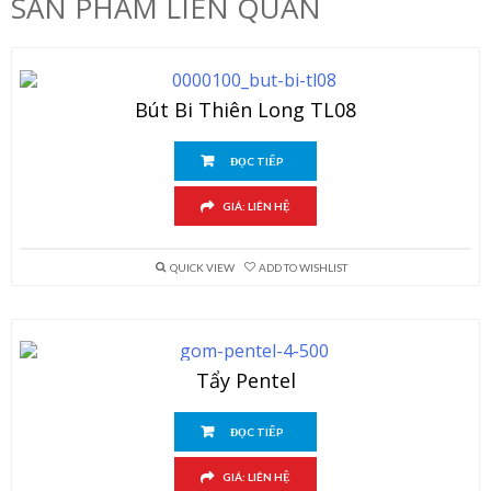
SẢN PHẨM LIÊN QUAN
Bút Bi Thiên Long TL08
ĐỌC TIẾP
GIÁ: LIÊN HỆ
QUICK VIEW
ADD TO WISHLIST
Tẩy Pentel
ĐỌC TIẾP
GIÁ: LIÊN HỆ