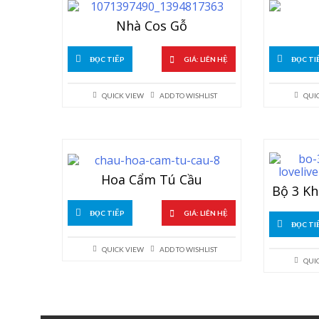
Nhà Cos Gỗ
ĐỌC TIẾP
GIÁ: LIÊN HỆ
ĐỌC TI
QUICK VIEW
ADD TO WISHLIST
QUI
Hoa Cẩm Tú Cầu
Bộ 3 K
ĐỌC TIẾP
GIÁ: LIÊN HỆ
ĐỌC TI
QUICK VIEW
ADD TO WISHLIST
QUI