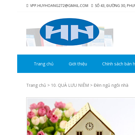
Skip
Skip
VPP.HUYHOANG272@GMAIL.COM
SỐ 43, ĐƯỜNG 30, PH
to
to
navigation
content
CÔ
Chúng tô
HU
Trang chủ
Giới thiệu
Chính sách bán 
Trang chủ
>
10. QUÀ LƯU NIÊM
> Đèn ngủ ngôi nhà