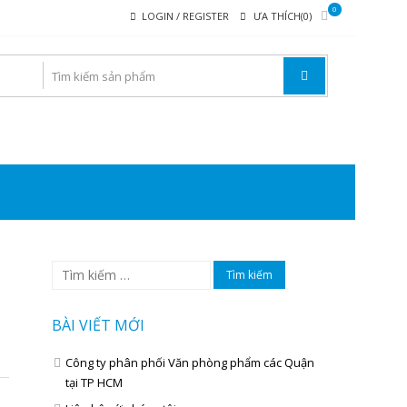
0
LOGIN / REGISTER
ƯA THÍCH(0)
I VĂN PHÒNG PHẨM
Tìm
kiếm
cho:
BÀI VIẾT MỚI
Công ty phân phối Văn phòng phẩm các Quận
tại TP HCM