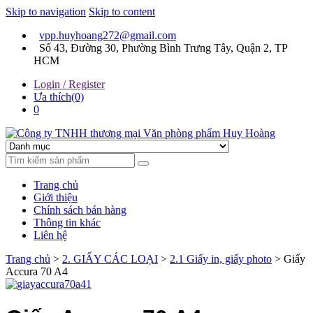
Skip to navigation
Skip to content
vpp.huyhoang272@gmail.com
Số 43, Đường 30, Phường Bình Trưng Tây, Quận 2, TP
HCM
Login / Register
Ưa thích(0)
0
Chúng tôi luôn mang đến sự hài lòng cho khách hàng
Công ty TNHH thương mại
Trang chủ
Văn phòng phẩm Huy
Giới thiệu
Chính sách bán hàng
Hoàng
Thông tin khác
Liên hệ
Trang chủ
>
2. GIẤY CÁC LOẠI
>
2.1 Giấy in, giấy photo
> Giấy
Accura 70 A4