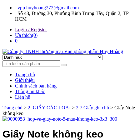
Skip
Skip
vpp.huyhoang272@gmail.com
to
to
Số 43, Đường 30, Phường Bình Trưng Tây, Quận 2, TP
navigation
content
HCM
Login / Register
Ưa thích(0)
0
Chúng tôi luôn mang đến sự hài lòng cho khách hàng
Công ty TNHH thương mại
Trang chủ
Văn phòng phẩm Huy
Giới thiệu
Chính sách bán hàng
Hoàng
Thông tin khác
Liên hệ
Trang chủ
>
2. GIẤY CÁC LOẠI
>
2.7 Giấy ghi chú
> Giấy Note
không keo
Giấy Note không keo