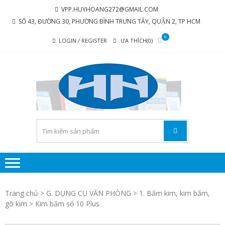
Skip
Skip
VPP.HUYHOANG272@GMAIL.COM
to
to
SỐ 43, ĐƯỜNG 30, PHƯỜNG BÌNH TRƯNG TÂY, QUẬN 2, TP HCM
navigation
content
0
LOGIN / REGISTER
ƯA THÍCH(0)
C
Chúng tôi
luôn mang
TY 
đến sự hài
TH
lòng cho
MẠI
khách
hàng
PH
P
H
Trang chủ
>
G. DỤNG CỤ VĂN PHÒNG
>
1. Bấm kim, kim bấm,
HO
gỡ kim
> Kim bấm số 10 Plus