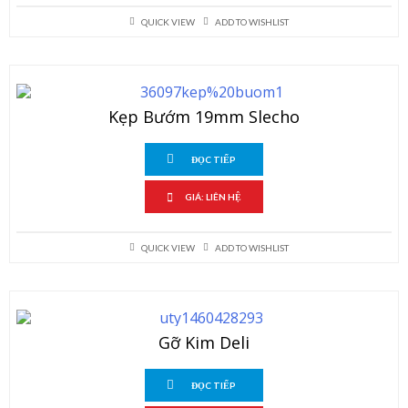
QUICK VIEW
ADD TO WISHLIST
Kẹp Bướm 19mm Slecho
ĐỌC TIẾP
GIÁ: LIÊN HỆ
QUICK VIEW
ADD TO WISHLIST
Gỡ Kim Deli
ĐỌC TIẾP