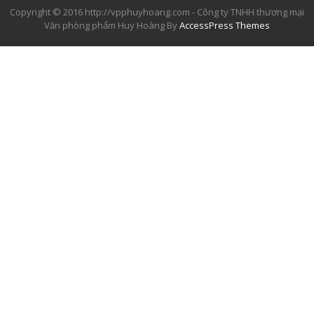
Copyright © 2016 http://vpphuyhoang.com - Công ty TNHH thương mại
Văn phòng phẩm Huy Hoàng By
AccessPress Themes