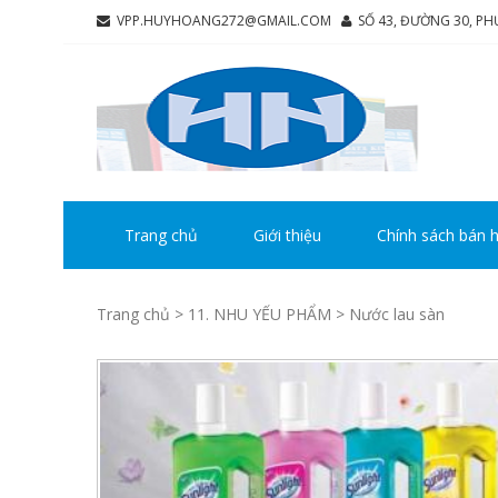
Skip
Skip
VPP.HUYHOANG272@GMAIL.COM
SỐ 43, ĐƯỜNG 30, P
to
to
navigation
content
CÔ
Chúng tô
HU
Trang chủ
Giới thiệu
Chính sách bán 
Trang chủ
>
11. NHU YẾU PHẨM
> Nước lau sàn