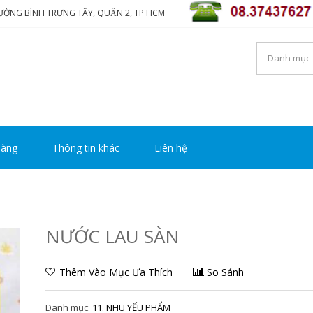
HƯỜNG BÌNH TRƯNG TÂY, QUẬN 2, TP HCM
NG TY TNHH THƯƠNG MẠ
i luôn mang đến sự hài lòng cho khách hàng
Y HOÀNG
hàng
Thông tin khác
Liên hệ
NƯỚC LAU SÀN
Thêm Vào Mục Ưa Thích
So Sánh
Danh mục:
11. NHU YẾU PHẨM