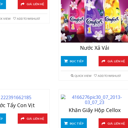
ẾP
GIÁ: LIÊN HỆ
CK VIEW
ADD TO WISHLIST
Nước Xả Vải
ĐỌC TIẾP
GIÁ: LIÊN HỆ
QUICK VIEW
ADD TO WISHLIST
ớc Tẩy Con Vịt
Khăn Giấy Hộp Cellox
ẾP
GIÁ: LIÊN HỆ
ĐỌC TIẾP
GIÁ: LIÊN HỆ