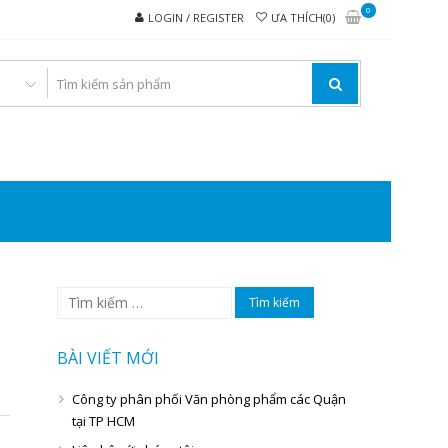
0
LOGIN / REGISTER
ƯA THÍCH(0)
I VĂN PHÒNG PHẨM
Tìm
kiếm
cho:
BÀI VIẾT MỚI
Công ty phân phối Văn phòng phẩm các Quận
tại TP HCM