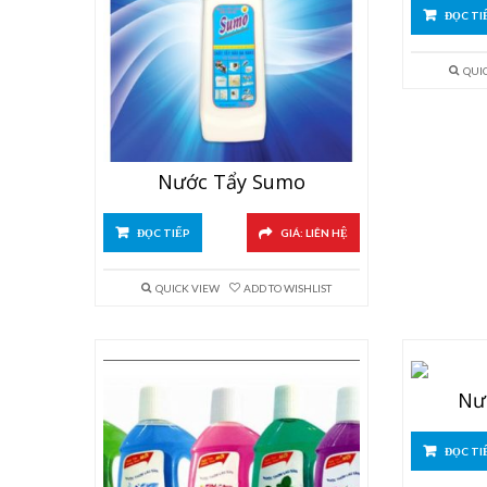
ĐỌC TI
QUI
Nước Tẩy Sumo
ĐỌC TIẾP
GIÁ: LIÊN HỆ
QUICK VIEW
ADD TO WISHLIST
Nư
ĐỌC TI