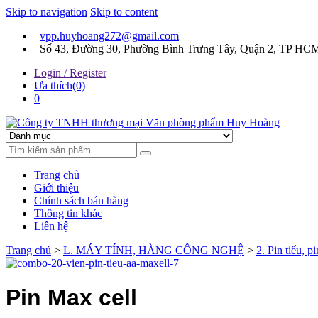
Skip to navigation
Skip to content
vpp.huyhoang272@gmail.com
Số 43, Đường 30, Phường Bình Trưng Tây, Quận 2, TP HC
Login / Register
Ưa thích(0)
0
Chúng tôi luôn mang đến sự hài lòng cho khách hàng
Công ty TNHH thương mại 
Trang chủ
Giới thiệu
Chính sách bán hàng
Thông tin khác
Liên hệ
Trang chủ
>
L. MÁY TÍNH, HÀNG CÔNG NGHỆ
>
2. Pin tiểu, 
Pin Max cell