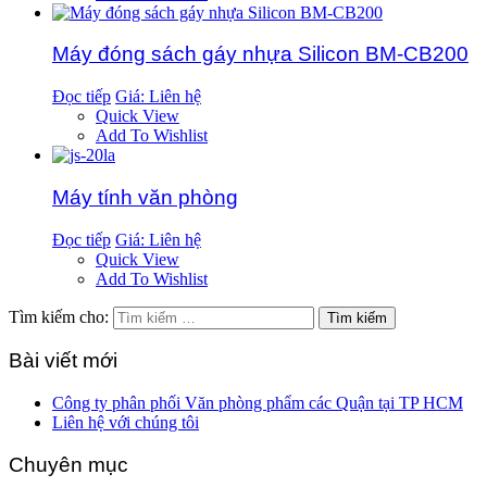
Máy đóng sách gáy nhựa Silicon BM-CB200
Đọc tiếp
Giá: Liên hệ
Quick View
Add To Wishlist
Máy tính văn phòng
Đọc tiếp
Giá: Liên hệ
Quick View
Add To Wishlist
Tìm kiếm cho:
Bài viết mới
Công ty phân phối Văn phòng phẩm các Quận tại TP HCM
Liên hệ với chúng tôi
Chuyên mục