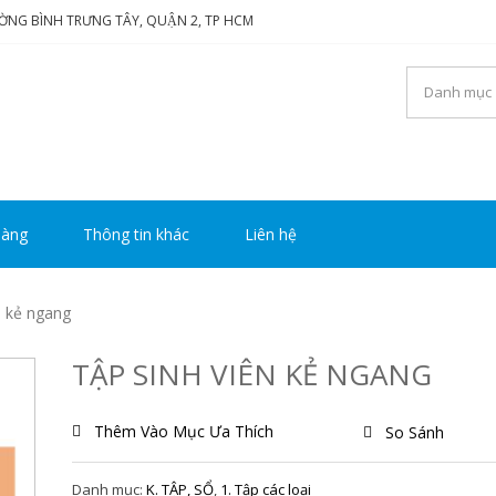
ƯỜNG BÌNH TRƯNG TÂY, QUẬN 2, TP HCM
NG TY TNHH THƯƠNG MẠ
i luôn mang đến sự hài lòng cho khách hàng
Y HOÀNG
hàng
Thông tin khác
Liên hệ
n kẻ ngang
TẬP SINH VIÊN KẺ NGANG
Thêm Vào Mục Ưa Thích
So Sánh
Danh mục:
K. TẬP, SỔ
,
1. Tập các loại