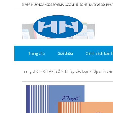
Skip
Skip
VPP.HUYHOANG272@GMAIL.COM
SỐ 43, ĐƯỜNG 30, PH
to
to
navigation
content
CÔ
Chúng tô
HU
Trang chủ
Giới thiệu
Chính sách bán 
Trang chủ
>
K. TẬP, SỔ
>
1. Tập các loại
> Tập sinh viê