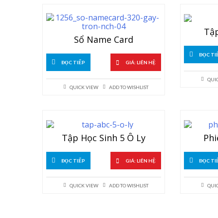
Tậ
Sổ Name Card
ĐỌC TI
ĐỌC TIẾP
GIÁ: LIÊN HỆ
QUI
QUICK VIEW
ADD TO WISHLIST
Tập Học Sinh 5 Ô Ly
Phi
ĐỌC TIẾP
GIÁ: LIÊN HỆ
ĐỌC TI
QUICK VIEW
ADD TO WISHLIST
QUI