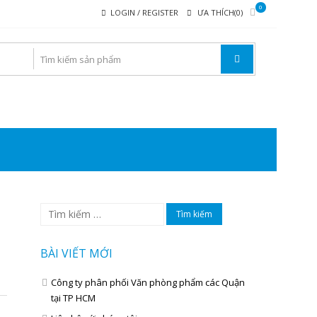
0
LOGIN / REGISTER
ƯA THÍCH(0)
I VĂN PHÒNG PHẨM
Tìm
kiếm
cho:
BÀI VIẾT MỚI
Công ty phân phối Văn phòng phẩm các Quận
tại TP HCM