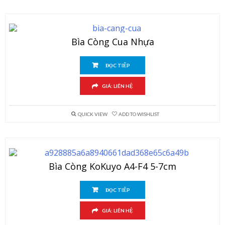
Bìa Còng Cua Nhựa
ĐỌC TIẾP
GIÁ: LIÊN HỆ
QUICK VIEW
ADD TO WISHLIST
Bìa Còng KoKuyo A4-F4 5-7cm
ĐỌC TIẾP
GIÁ: LIÊN HỆ