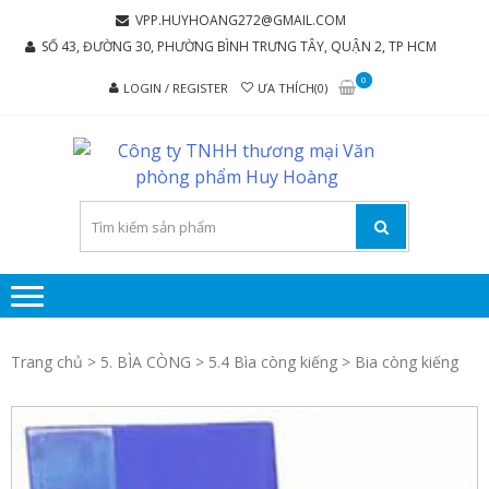
Skip
Skip
VPP.HUYHOANG272@GMAIL.COM
to
to
SỐ 43, ĐƯỜNG 30, PHƯỜNG BÌNH TRƯNG TÂY, QUẬN 2, TP HCM
navigation
content
0
LOGIN / REGISTER
ƯA THÍCH(0)
C
Chúng tôi
luôn mang
TY
đến sự hài
TH
lòng cho
MẠ
khách
hàng
P
P
Trang chủ
>
5. BÌA CÒNG
>
5.4 Bìa còng kiếng
> Bia còng kiếng
H