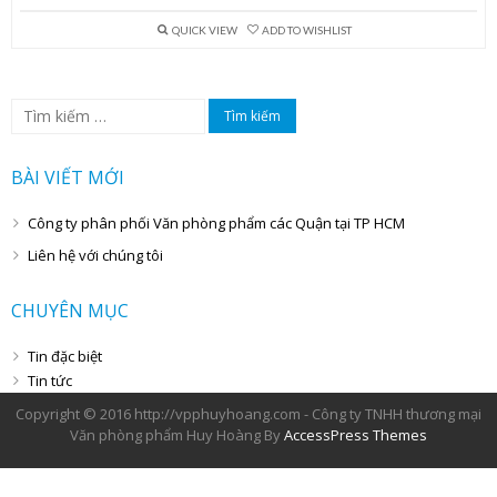
QUICK VIEW
ADD TO WISHLIST
Tìm
kiếm
cho:
BÀI VIẾT MỚI
Công ty phân phối Văn phòng phẩm các Quận tại TP HCM
Liên hệ với chúng tôi
CHUYÊN MỤC
Tin đặc biệt
Tin tức
Copyright © 2016 http://vpphuyhoang.com - Công ty TNHH thương mại
Văn phòng phẩm Huy Hoàng By
AccessPress Themes