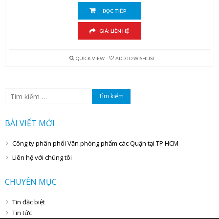
ĐỌC TIẾP
GIÁ: LIÊN HỆ
QUICK VIEW
ADD TO WISHLIST
Tìm
kiếm
cho:
BÀI VIẾT MỚI
Công ty phân phối Văn phòng phẩm các Quận tại TP HCM
Liên hệ với chúng tôi
CHUYÊN MỤC
Tin đặc biệt
Tin tức