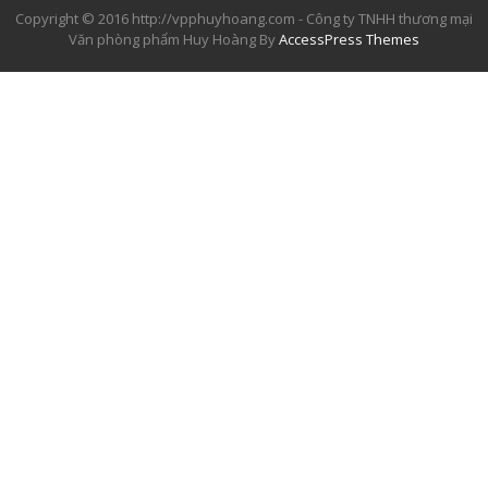
Copyright © 2016 http://vpphuyhoang.com - Công ty TNHH thương mại
Văn phòng phẩm Huy Hoàng By
AccessPress Themes