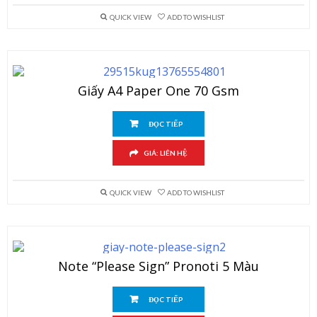
QUICK VIEW
ADD TO WISHLIST
Giấy A4 Paper One 70 Gsm
ĐỌC TIẾP
GIÁ: LIÊN HỆ
QUICK VIEW
ADD TO WISHLIST
Note “Please Sign” Pronoti 5 Màu
ĐỌC TIẾP