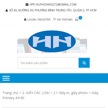
Skip
Skip
VPP.HUYHOANG272@GMAIL.COM
to
to
SỐ 43, ĐƯỜNG 30, PHƯỜNG BÌNH TRƯNG TÂY, QUẬN 2, TP HCM
navigation
content
0
LOGIN / REGISTER
ƯA THÍCH(0)
C
Chúng tôi
luôn mang
TY 
đến sự hài
TH
lòng cho
MẠI
khách
hàng
PH
P
H
Trang chủ
>
2. GIẤY CÁC LOẠI
>
2.1 Giấy in, giấy photo
> Giấy
HO
Primary A4 80