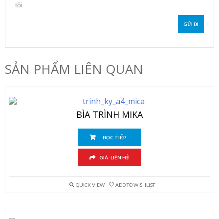
tôi.
SẢN PHẨM LIÊN QUAN
BÌA TRÌNH MIKA
ĐỌC TIẾP
GIÁ: LIÊN HỆ
QUICK VIEW
ADD TO WISHLIST