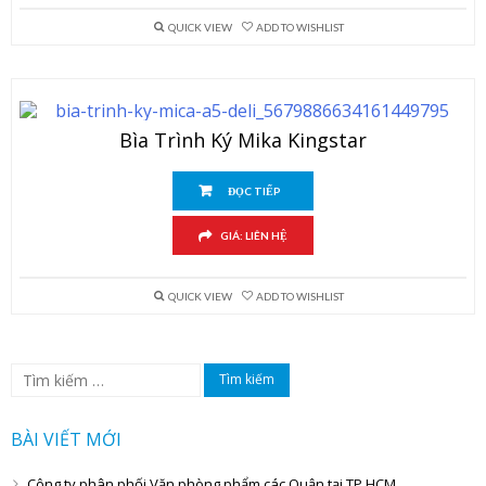
QUICK VIEW
ADD TO WISHLIST
Bìa Trình Ký Mika Kingstar
ĐỌC TIẾP
GIÁ: LIÊN HỆ
QUICK VIEW
ADD TO WISHLIST
Tìm
kiếm
cho:
BÀI VIẾT MỚI
Công ty phân phối Văn phòng phẩm các Quận tại TP HCM