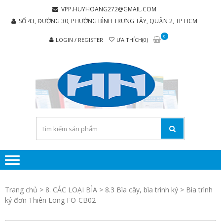
Skip
Skip
VPP.HUYHOANG272@GMAIL.COM
to
to
SỐ 43, ĐƯỜNG 30, PHƯỜNG BÌNH TRƯNG TÂY, QUẬN 2, TP HCM
navigation
content
0
LOGIN / REGISTER
ƯA THÍCH(0)
C
Chúng tôi
luôn mang
TY 
đến sự hài
TH
lòng cho
MẠI
khách
hàng
PH
P
H
Trang chủ
>
8. CÁC LOẠI BÌA
>
8.3 Bìa cây, bìa trình ký
> Bìa trình
HO
ký đơn Thiên Long FO-CB02