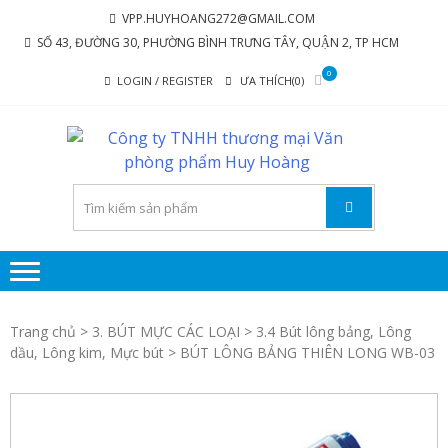
Skip
Skip
VPP.HUYHOANG272@GMAIL.COM
to
to
SỐ 43, ĐƯỜNG 30, PHƯỜNG BÌNH TRƯNG TÂY, QUẬN 2, TP HCM
navigation
content
0
LOGIN / REGISTER
ƯA THÍCH(0)
C
Chúng tôi
luôn mang
TY
đến sự hài
TH
lòng cho
MẠ
khách
hàng
P
P
Trang chủ
>
3. BÚT MỰC CÁC LOẠI
>
3.4 Bút lông bảng, Lông
dầu, Lông kim, Mực bút
> BÚT LÔNG BẢNG THIÊN LONG WB-03
H