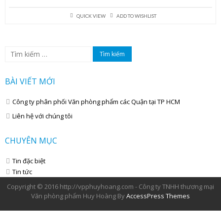
QUICK VIEW
ADD TO WISHLIST
Tìm
kiếm
cho:
BÀI VIẾT MỚI
Công ty phân phối Văn phòng phẩm các Quận tại TP HCM
Liên hệ với chúng tôi
CHUYÊN MỤC
Tin đặc biệt
Tin tức
Copyright © 2016 http://vpphuyhoang.com - Công ty TNHH thương mại
Văn phòng phẩm Huy Hoàng By
AccessPress Themes