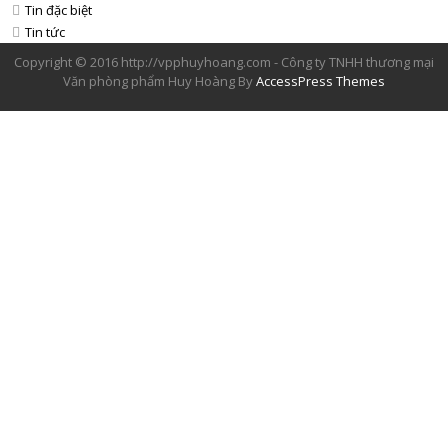
Tin đặc biệt
Tin tức
Copyright © 2016 http://vpphuyhoang.com - Công ty TNHH thương mại
Văn phòng phẩm Huy Hoàng By
AccessPress Themes