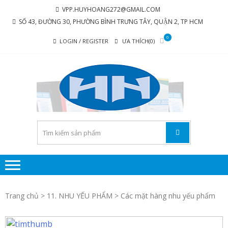
Skip
Skip
VPP.HUYHOANG272@GMAIL.COM
to
to
SỐ 43, ĐƯỜNG 30, PHƯỜNG BÌNH TRƯNG TÂY, QUẬN 2, TP HCM
navigation
content
0
LOGIN / REGISTER
ƯA THÍCH(0)
C
Chúng tôi
luôn mang
TY 
đến sự hài
TH
lòng cho
MẠI
khách
hàng
PH
P
H
Trang chủ
>
11. NHU YẾU PHẨM
> Các mặt hàng nhu yếu phẩm
HO