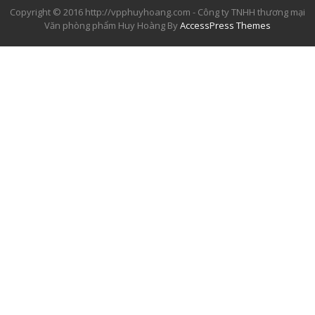
Copyright © 2016 http://vpphuyhoang.com - Công ty TNHH thương mại
Văn phòng phẩm Huy Hoàng By
AccessPress Themes