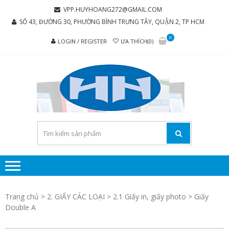
Skip
Skip
VPP.HUYHOANG272@GMAIL.COM
to
to
SỐ 43, ĐƯỜNG 30, PHƯỜNG BÌNH TRƯNG TÂY, QUẬN 2, TP HCM
navigation
content
0
LOGIN / REGISTER
ƯA THÍCH(0)
C
Chúng tôi
luôn mang
TY 
đến sự hài
TH
lòng cho
MẠI
khách
hàng
PH
P
H
Trang chủ
>
2. GIẤY CÁC LOẠI
>
2.1 Giấy in, giấy photo
> Giấy
HO
Double A