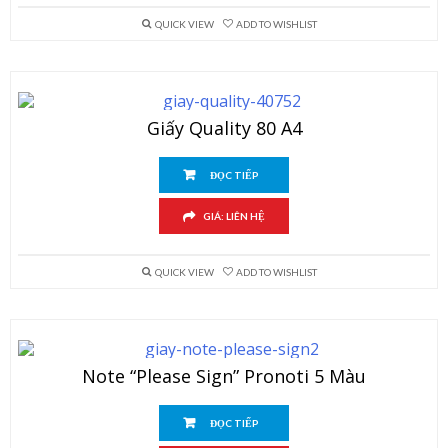
QUICK VIEW
ADD TO WISHLIST
Giấy Quality 80 A4
ĐỌC TIẾP
GIÁ: LIÊN HỆ
QUICK VIEW
ADD TO WISHLIST
Note “Please Sign” Pronoti 5 Màu
ĐỌC TIẾP