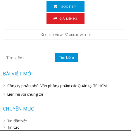
ĐỌC TIẾP
GIÁ: LIÊN HỆ
QUICK VIEW
ADD TO WISHLIST
Tìm
kiếm
cho:
BÀI VIẾT MỚI
Công ty phân phối Văn phòng phẩm các Quận tại TP HCM
Liên hệ với chúng tôi
CHUYÊN MỤC
Tin đặc biệt
Tin tức