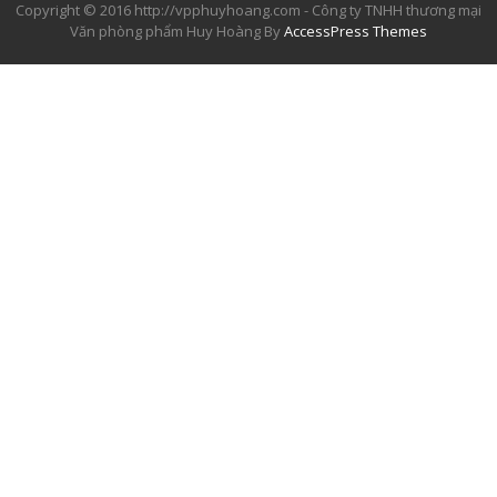
Copyright © 2016 http://vpphuyhoang.com - Công ty TNHH thương mại
Văn phòng phẩm Huy Hoàng By
AccessPress Themes