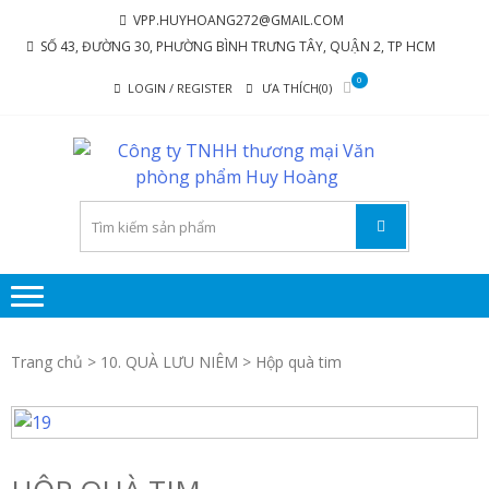
Skip
Skip
VPP.HUYHOANG272@GMAIL.COM
to
to
SỐ 43, ĐƯỜNG 30, PHƯỜNG BÌNH TRƯNG TÂY, QUẬN 2, TP HCM
navigation
content
0
LOGIN / REGISTER
ƯA THÍCH(0)
C
Chúng tôi
luôn mang
TY
đến sự hài
TH
lòng cho
MẠ
khách
hàng
P
P
Trang chủ
>
10. QUÀ LƯU NIÊM
> Hộp quà tim
H