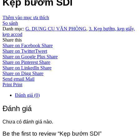
Kẹp bướm SDI
Thêm vào mục ưa thích
So sánh
Danh mục:
G. DỤNG CỤ VĂN PHÒNG
,
3. Kẹp bướm, kẹp giấy,
kẹp accod
Share this
Share on Facebook
Share
Share on Twitter
Tweet
Share on Google Plus
Share
Share on Pinterest
Share
Share on LinkedIn
Share
Share on Digg
Share
Send email
Mail
Print
Print
Đánh giá (0)
Đánh giá
Chưa có đánh giá nào.
Be the first to review “Kẹp bướm SDI”