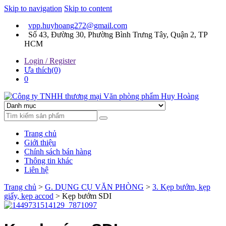
Skip to navigation
Skip to content
vpp.huyhoang272@gmail.com
Số 43, Đường 30, Phường Bình Trưng Tây, Quận 2, TP
HCM
Login / Register
Ưa thích(0)
0
Chúng tôi luôn mang đến sự hài lòng cho khách hàng
Công ty TNHH thương mại
Trang chủ
Văn phòng phẩm Huy
Giới thiệu
Chính sách bán hàng
Hoàng
Thông tin khác
Liên hệ
Trang chủ
>
G. DỤNG CỤ VĂN PHÒNG
>
3. Kẹp bướm, kẹp
giấy, kẹp accod
> Kẹp bướm SDI