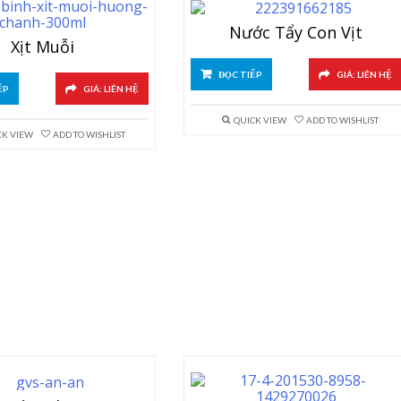
Nước Tẩy Con Vịt
Xịt Muỗi
ĐỌC TIẾP
GIÁ: LIÊN HỆ
ẾP
GIÁ: LIÊN HỆ
QUICK VIEW
ADD TO WISHLIST
CK VIEW
ADD TO WISHLIST