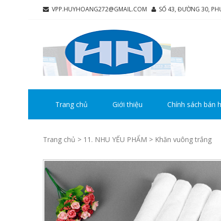
Skip
Skip
VPP.HUYHOANG272@GMAIL.COM
SỐ 43, ĐƯỜNG 30, P
to
to
navigation
content
CÔ
Chúng tô
HU
Trang chủ
Giới thiệu
Chính sách bán 
Trang chủ
>
11. NHU YẾU PHẨM
> Khăn vuông trắng