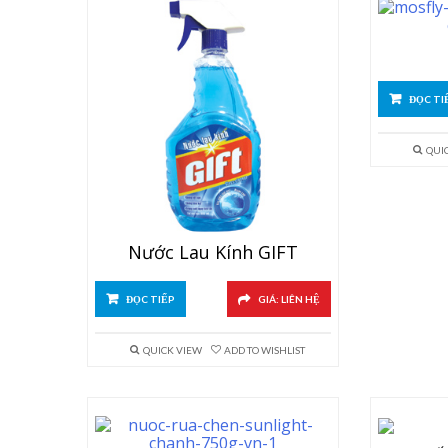
ĐỌC TI
QUI
Nước Lau Kính GIFT
ĐỌC TIẾP
GIÁ: LIÊN HỆ
QUICK VIEW
ADD TO WISHLIST