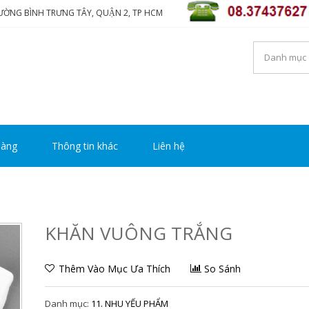
HƯỜNG BÌNH TRƯNG TÂY, QUẬN 2, TP HCM
NG TY TNHH THƯƠNG MẠ
i luôn mang đến sự hài lòng cho khách hàng
Y HOÀNG
hàng
Thông tin khác
Liên hệ
KHĂN VUÔNG TRẮNG
Thêm Vào Mục Ưa Thích
So Sánh
Danh mục:
11. NHU YẾU PHẨM