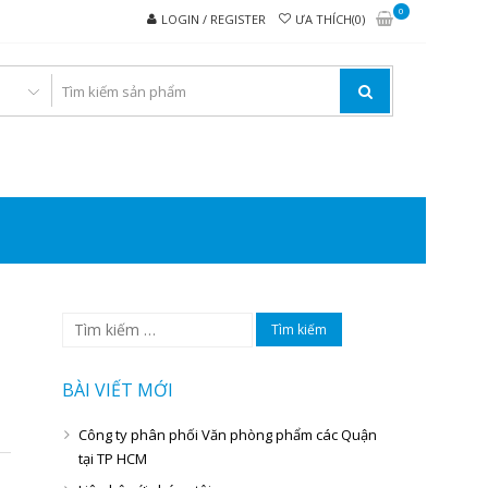
0
LOGIN / REGISTER
ƯA THÍCH(0)
I VĂN PHÒNG PHẨM
Tìm
kiếm
cho:
BÀI VIẾT MỚI
Công ty phân phối Văn phòng phẩm các Quận
tại TP HCM