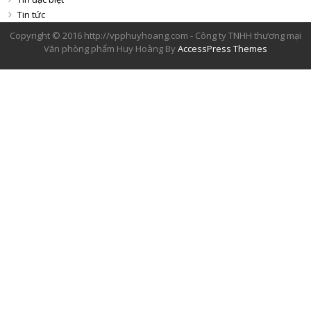
Tin tức
Copyright © 2016 http://vpphuyhoang.com - Công ty TNHH thương mại
Văn phòng phẩm Huy Hoàng By
AccessPress Themes