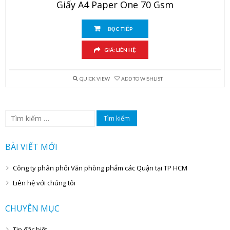
Giấy A4 Paper One 70 Gsm
ĐỌC TIẾP
GIÁ: LIÊN HỆ
QUICK VIEW
ADD TO WISHLIST
Tìm
kiếm
cho:
BÀI VIẾT MỚI
Công ty phân phối Văn phòng phẩm các Quận tại TP HCM
Liên hệ với chúng tôi
CHUYÊN MỤC
Tin đặc biệt