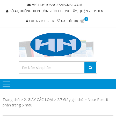
Skip
Skip
VPP.HUYHOANG272@GMAIL.COM
to
to
SỐ 43, ĐƯỜNG 30, PHƯỜNG BÌNH TRƯNG TÂY, QUẬN 2, TP HCM
navigation
content
0
LOGIN / REGISTER
ƯA THÍCH(0)
C
Chúng tôi
luôn mang
TY 
đến sự hài
TH
lòng cho
MẠI
khách
hàng
PH
P
H
Trang chủ
>
2. GIẤY CÁC LOẠI
>
2.7 Giấy ghi chú
> Note Post-it
HO
phân trang 5 màu