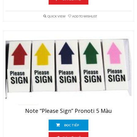
QUICK VIEW
ADD TO WISHLIST
Note “Please Sign” Pronoti 5 Màu
ĐỌC TIẾP