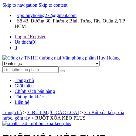
Skip to navigation
Skip to content
vpp.huyhoang272@gmail.com
Số 43, Đường 30, Phường Bình Trưng Tây, Quận 2, TP
HCM
Login / Register
Ưa thích(0)
0
Chúng tôi luôn mang đến sự hài lòng cho khách hàng
Công ty TNHH thương mại
Trang chủ
Văn phòng phẩm Huy
Giới thiệu
Chính sách bán hàng
Hoàng
Thông tin khác
Liên hệ
Trang chủ
>
3. BÚT MỰC CÁC LOẠI
>
3.5 Bút xóa kéo, xóa
nước, gôm tẩy
> RUỘT XÓA KÉO PLUS