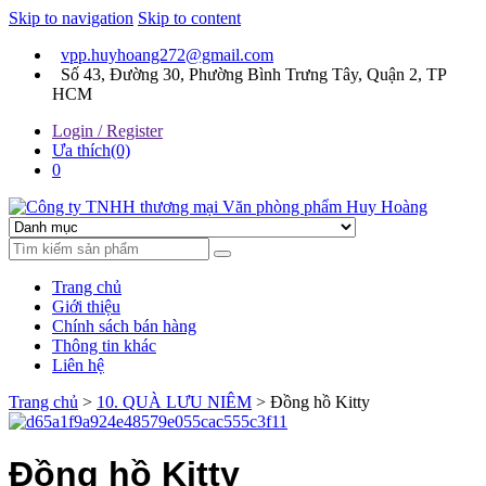
Skip to navigation
Skip to content
vpp.huyhoang272@gmail.com
Số 43, Đường 30, Phường Bình Trưng Tây, Quận 2, TP
HCM
Login / Register
Ưa thích(0)
0
Chúng tôi luôn mang đến sự hài lòng cho khách hàng
Công ty TNHH thương mại
Trang chủ
Văn phòng phẩm Huy
Giới thiệu
Chính sách bán hàng
Hoàng
Thông tin khác
Liên hệ
Trang chủ
>
10. QUÀ LƯU NIÊM
> Đồng hồ Kitty
Đồng hồ Kitty