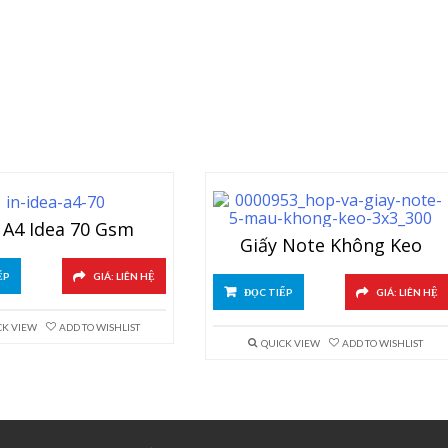
 A4 Idea 70 Gsm
Giấy Note Không Keo
ẾP
GIÁ: LIÊN HỆ
ĐỌC TIẾP
GIÁ: LIÊN HỆ
CK VIEW
ADD TO WISHLIST
QUICK VIEW
ADD TO WISHLIST