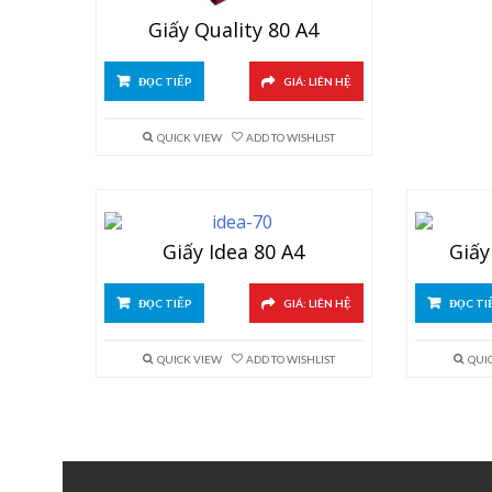
Giấy Quality 80 A4
ĐỌC TIẾP
GIÁ: LIÊN HỆ
QUICK VIEW
ADD TO WISHLIST
Giấy Idea 80 A4
Giấy
ĐỌC TIẾP
GIÁ: LIÊN HỆ
ĐỌC TI
QUICK VIEW
ADD TO WISHLIST
QUI