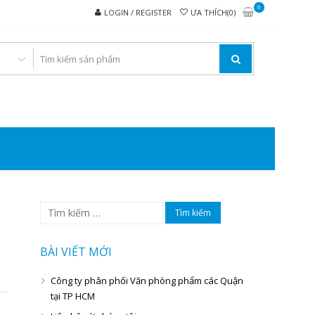
0
LOGIN / REGISTER
ƯA THÍCH(0)
I VĂN PHÒNG PHẨM
Tìm
kiếm
cho:
BÀI VIẾT MỚI
Công ty phân phối Văn phòng phẩm các Quận
tại TP HCM