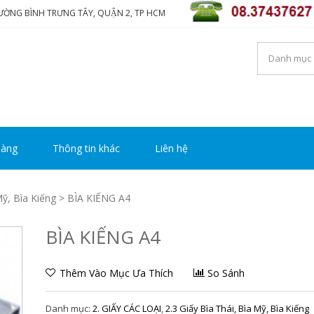
HƯỜNG BÌNH TRƯNG TÂY, QUẬN 2, TP HCM
NG TY TNHH THƯƠNG MẠ
i luôn mang đến sự hài lòng cho khách hàng
Y HOÀNG
hàng
Thông tin khác
Liên hệ
Mỹ, Bìa Kiếng
> BÌA KIẾNG A4
BÌA KIẾNG A4
Thêm Vào Mục Ưa Thích
So Sánh
Danh mục:
2. GIẤY CÁC LOẠI
,
2.3 Giấy Bìa Thái, Bìa Mỹ, Bìa Kiếng