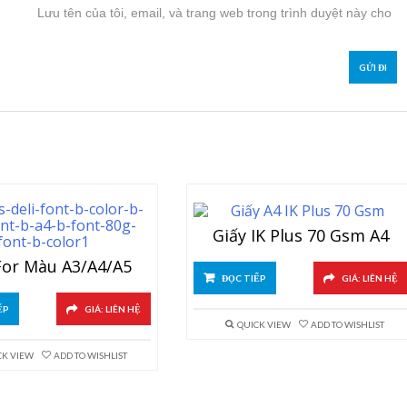
Lưu tên của tôi, email, và trang web trong trình duyệt này cho
Giấy IK Plus 70 Gsm A4
For Màu A3/A4/A5
ĐỌC TIẾP
GIÁ: LIÊN HỆ
ẾP
GIÁ: LIÊN HỆ
QUICK VIEW
ADD TO WISHLIST
CK VIEW
ADD TO WISHLIST