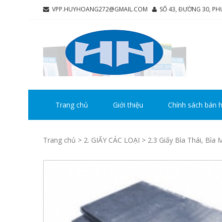
Skip
Skip
VPP.HUYHOANG272@GMAIL.COM
SỐ 43, ĐƯỜNG 30, P
to
to
navigation
content
CÔ
Chúng tô
HU
Trang chủ
Giới thiệu
Chính sách bán 
Trang chủ
>
2. GIẤY CÁC LOẠI
>
2.3 Giấy Bìa Thái, Bìa 