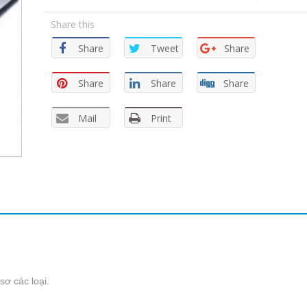
Share this
Share
Tweet
Share
Share
Share
Share
Mail
Print
sơ các loại.