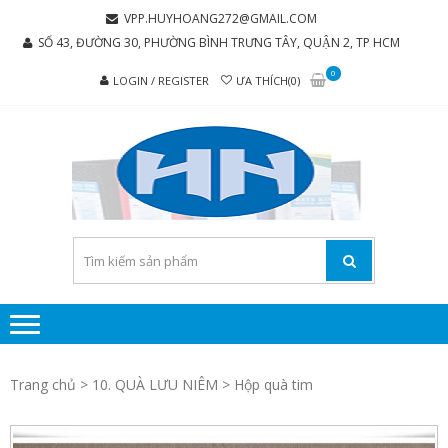
Skip
Skip
VPP.HUYHOANG272@GMAIL.COM
to
to
SỐ 43, ĐƯỜNG 30, PHƯỜNG BÌNH TRƯNG TÂY, QUẬN 2, TP HCM
navigation
content
0
LOGIN / REGISTER
ƯA THÍCH(0)
C
Chúng tôi
luôn mang
TY 
đến sự hài
TH
lòng cho
MẠI
khách
hàng
PH
P
H
Trang chủ
>
10. QUÀ LƯU NIÊM
> Hộp quà tim
HO