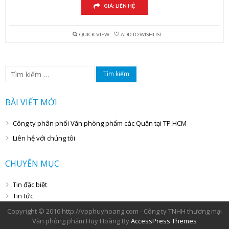
GIÁ: LIÊN HỆ
QUICK VIEW
ADD TO WISHLIST
Tìm
kiếm
cho:
BÀI VIẾT MỚI
Công ty phân phối Văn phòng phẩm các Quận tại TP HCM
Liên hệ với chúng tôi
CHUYÊN MỤC
Tin đặc biệt
Tin tức
Copyright © 2016 http://vpphuyhoang.com - Công ty TNHH thương mại
Văn phòng phẩm Huy Hoàng By
AccessPress Themes